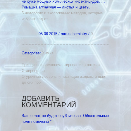
не хуже мощных
химических
инсектицидов. …
Ромашка
аптечная
— листья и цветы.
5 недорогих и экологичных методов, которые
избавят сад от
…
05.06.2015
/
mrruschemistry
/
0
Categories:
Химия
Принципы фармконсультирования в аптеках
Ставрополья.
Огуречные лосьоны и чистящие жидкости пьют
до сих пор
ДОБАВИТЬ
КОММЕНТАРИЙ
Ваш e-mail не будет опубликован.
Обязательные
поля помечены
*