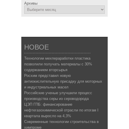
Архивы
НОВОЕ
Технологии мехпераработки пластика
позволили получать материалы с 30%
содержанием вторсырья
Росхим представил новую
антиокислительную присадку для моторных
и индустриальных масел
Российские ученые улучшили процесс
производства серы из сероводорода
ЦЭП ГПБ: финансирование
нефтегазохимической отрасли по итогам I
квартала выросло на 4,3%
Современные технологии строительства в
химпроме