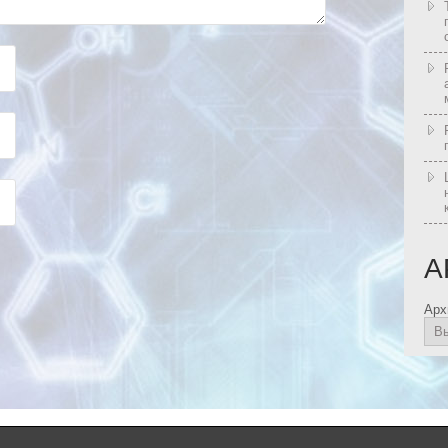
А
Арх