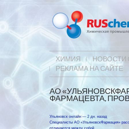
ХИМИЯ
НОВОСТИ 
РЕКЛАМА НА САЙТЕ
АО «УЛЬЯНОВСКФА
ФАРМАЦЕВТА, ПРОВ
Ульяновск онлайн‎ — 2 дн. назад
Специалисты АО «УльяновскФармация» расск
отличаются между собой …