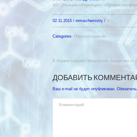
АО «УльяновскФармация»: «Профессия
фар
02.11.2015
/
mrruschemistry
/
0
Categories:
Новости отрасли
В Казани создают безопасное лекарство от 
ДОБАВИТЬ КОММЕНТА
Ваш e-mail не будет опубликован.
Обязатель
Комментарий