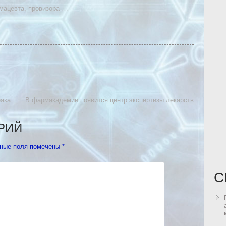
мацевта
,
провизора
…
рака
В фармакадемии появится центр экспертизы лекарств
РИЙ
ные поля помечены
*
С