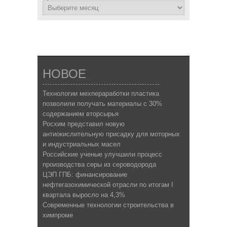
НОВОЕ
Технологии мехпераработки пластика
позволили получать материалы с 30%
содержанием вторсырья
Росхим представил новую
антиокислительную присадку для моторных
и индустриальных масел
Российские ученые улучшили процесс
производства серы из сероводорода
ЦЭП ГПБ: финансирование
нефтегазохимической отрасли по итогам I
квартала выросло на 4,3%
Современные технологии строительства в
химпроме