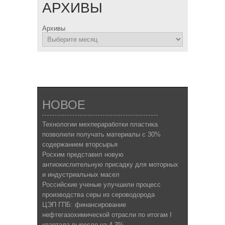
АРХИВЫ
Архивы
НОВОЕ
Технологии мехпераработки пластика
позволили получать материалы с 30%
содержанием вторсырья
Росхим представил новую
антиокислительную присадку для моторных
и индустриальных масел
Российские ученые улучшили процесс
производства серы из сероводорода
ЦЭП ГПБ: финансирование
нефтегазохимической отрасли по итогам I
квартала выросло на 4,3%