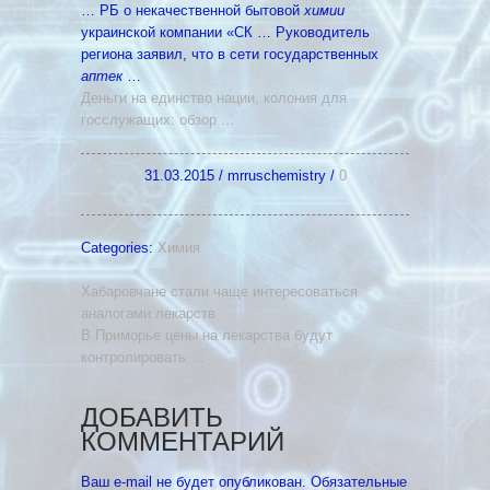
… РБ о некачественной бытовой
химии
украинской компании «СК … Руководитель
региона заявил, что в сети государственных
аптек
…
Деньги на единство нации, колония для
госслужащих: обзор
…
31.03.2015
/
mrruschemistry
/
0
Categories:
Химия
Хабаровчане стали чаще интересоваться
аналогами лекарств
В Приморье цены на лекарства будут
контролировать …
ДОБАВИТЬ
КОММЕНТАРИЙ
Ваш e-mail не будет опубликован.
Обязательные