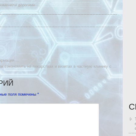
 заменили дорогими
…
Фармация …
ак сэкономить на лекарствах и визитах в частную клинику с …
РИЙ
ные поля помечены
*
С