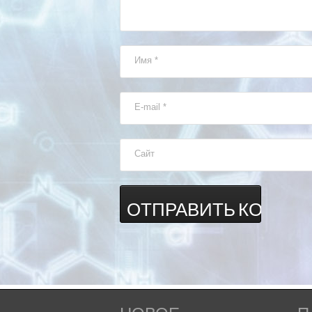
Имя
*
E-mail
*
Сайт