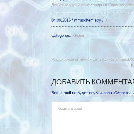
Дешевые украинские товары в Севастополе
04.09.2015
/
mrruschemistry
/
0
Categories:
Химия
Расширение аптечной сети АО «Ульяновск
К
ДОБАВИТЬ КОММЕНТА
Ваш e-mail не будет опубликован.
Обязатель
Комментарий