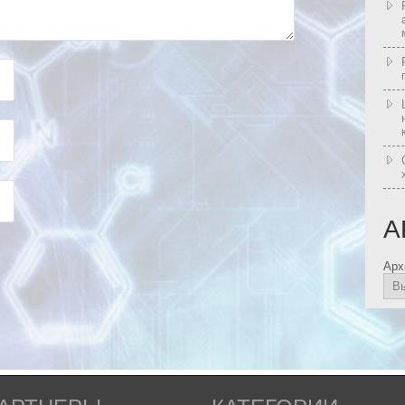
А
Арх