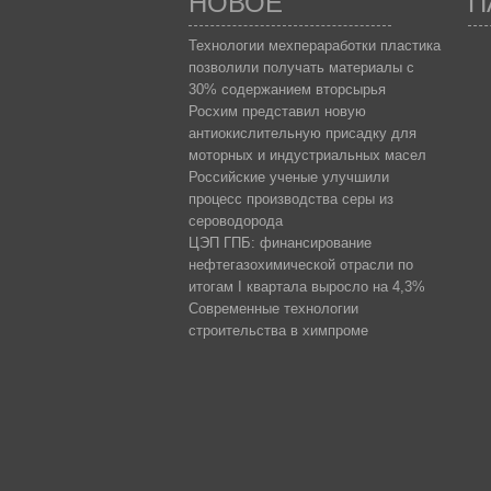
НОВОЕ
П
Технологии мехпераработки пластика
позволили получать материалы с
30% содержанием вторсырья
Росхим представил новую
антиокислительную присадку для
моторных и индустриальных масел
Российские ученые улучшили
процесс производства серы из
сероводорода
ЦЭП ГПБ: финансирование
нефтегазохимической отрасли по
итогам I квартала выросло на 4,3%
Современные технологии
строительства в химпроме