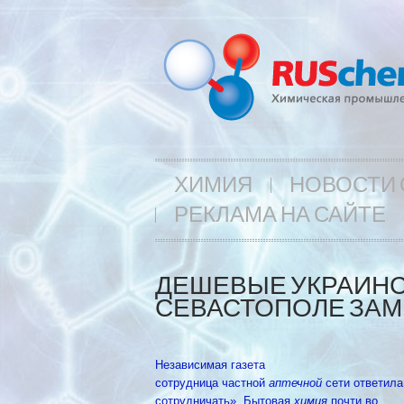
ХИМИЯ
НОВОСТИ 
РЕКЛАМА НА САЙТЕ
ДЕШЕВЫЕ УКРАИНС
СЕВАСТОПОЛЕ ЗАМ
Независимая газета
сотрудница частной
аптечной
сети ответила
сотрудничать». Бытовая
химия
почти во …