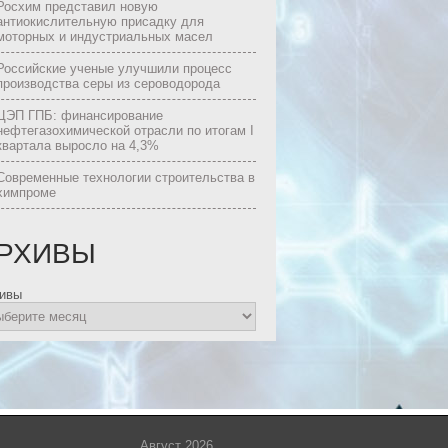
Росхим представил новую
антиокислительную присадку для
моторных и индустриальных масел
Российские ученые улучшили процесс
производства серы из сероводорода
ЦЭП ГПБ: финансирование
нефтегазохимической отрасли по итогам I
квартала выросло на 4,3%
Современные технологии строительства в
химпроме
РХИВЫ
ивы
Август 2026