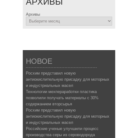
АРХИВЫ
Архивы
НОВОЕ
Росхим представил новую
антиокислительную присадку для моторных
и индустриальных масел
Технологии мехпераработки пластика
позволили получать материалы с 30%
содержанием вторсырья
Росхим представил новую
антиокислительную присадку для моторных
и индустриальных масел
Российские ученые улучшили процесс
производства серы из сероводорода