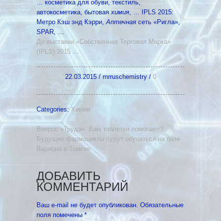
… косметика для обуви, текстиль,
автокосметика, бытовая
химия
, … IPLS 2015:
Метро Кэш энд Кэрри,
Аптечная
сеть «Ригла»,
SPAR, …
До выставки «Собственная Торговая Марка»
(IPLS) 2015
…
22.03.2015
/
mrruschemistry
/
0
Categories:
Химия
Вопрос «Труда»: Вам таблетки помогают?
Будущие фармацевты будут обучаться на базе
Вириона в Томске
ДОБАВИТЬ
КОММЕНТАРИЙ
Ваш e-mail не будет опубликован.
Обязательные
поля помечены
*