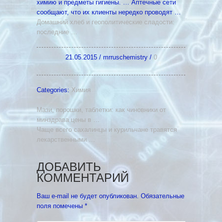
химию и предметы гигиены. … Аптечные сети
сообщают, что их клиенты нередко проводят …
Домашний хлеб и геополитические сладости:
последние
…
21.05.2015
/
mrruschemistry
/
0
Categories:
Химия
Мази, порошки, таблетки: как чиновники от
минздрава цены в …
Чаще всего сахалинцы и курильчане травятся
лекарственными …
ДОБАВИТЬ
КОММЕНТАРИЙ
Ваш e-mail не будет опубликован.
Обязательные
поля помечены
*