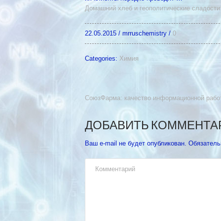
Домашний хлеб и геополитические сладости
22.05.2015
/
mrruschemistry
/
0
Categories:
Химия
СоюзФарма: качество информационной рабо
ДОБАВИТЬ КОММЕНТА
Ваш e-mail не будет опубликован.
Обязатель
Комментарий