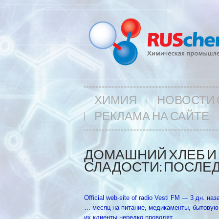
ХИМИЯ
НОВОСТИ 
РЕКЛАМА НА САЙТЕ
ДОМАШНИЙ ХЛЕБ И
СЛАДОСТИ: ПОСЛЕД
Official web-site of radio Vesti FM‎ — 3 дн. наз
… месяц на питание, медикаменты, бытовую
их клиенты нередко проводят …