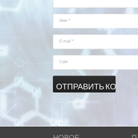
Имя
*
E-mail
*
Сайт
НОВОЕ
П