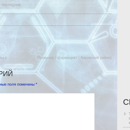
: последние
…
ты с …
Провизор / фармацевт ( Кировский район)
РИЙ
ные поля помечены
*
С