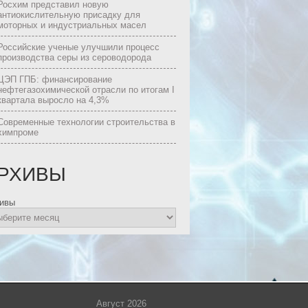
Росхим представил новую
антиокислительную присадку для
моторных и индустриальных масел
Российские ученые улучшили процесс
производства серы из сероводорода
ЦЭП ГПБ: финансирование
нефтегазохимической отрасли по итогам I
квартала выросло на 4,3%
Современные технологии строительства в
химпроме
РХИВЫ
ивы
Август 2026