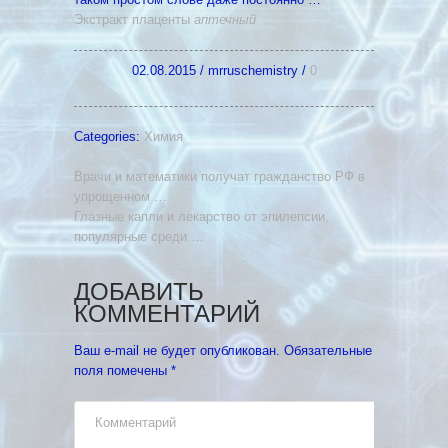
Экстракт плаценты
аптечный
02.08.2015
/
mrruschemistry
/
0
Categories:
Химия
Врачи и математики получат гражданство РФ в
упрощенном …
Глазные капли и лекарство от эпилепсии,
популярные среди …
ДОБАВИТЬ
КОММЕНТАРИЙ
Ваш e-mail не будет опубликован.
Обязательные
поля помечены
*
Комментарий