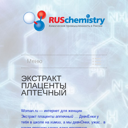
Меню
ЭКСТРАКТ
ПЛАЦЕНТЫ
АПТЕЧНЫЙ
Woman.ru — интернет для женщин
Экстракт плаценты
аптечный
… ДевчЕнки у
тебя в школе на
химии
, а мы девчОнки, ужас.. в
таком простом слове даже постоянно …