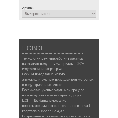
Архивы
НОВОЕ
Технологии мехпераработки пластика
позволили получать материалы с 30%
содержанием вторсырья
Росхим представил новую
антиокислительную присадку для моторных
и индустриальных масел
Российские ученые улучшили процесс
производства серы из сероводорода
ЦЭП ГПБ: финансирование
нефтегазохимической отрасли по итогам I
квартала выросло на 4,3%
Современные технологии строительства в