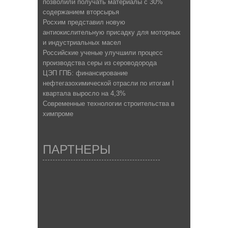
позволили получать материалы с 30%
содержанием вторсырья
Росхим представил новую
антиокислительную присадку для моторных
и индустриальных масел
Российские ученые улучшили процесс
производства серы из сероводорода
ЦЭП ГПБ: финансирование
нефтегазохимической отрасли по итогам I
квартала выросло на 4,3%
Современные технологии строительства в
химпроме
ПАРТНЕРЫ