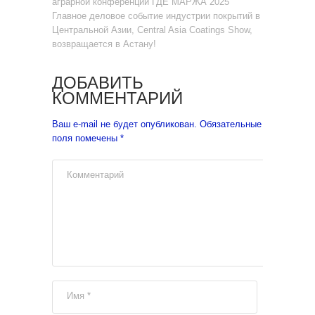
аграрной конференции ГДЕ МАРЖА 2025
Главное деловое событие индустрии покрытий в
Центральной Азии, Central Asia Coatings Show,
возвращается в Астану!
ДОБАВИТЬ
КОММЕНТАРИЙ
Ваш e-mail не будет опубликован.
Обязательные
поля помечены
*
Комментарий
Имя
*