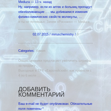
Meduza‎ — 13 ч. назад
Ну, например, если из аптек и больниц пропадут
обезболивающие …. мы добиваемся измения
физико-химических свойств молекулы, …
и ты не потеешь»: Зачем «Роснано» — Meduza
02.07.2015
/
mrruschemistry
/
0
Categories:
Химия
Общественники предлагают увеличить штрафы
за продажу …
Выходные в ТРК «Европейский»: как провести с
4 по 6 июля …
ДОБАВИТЬ
КОММЕНТАРИЙ
Ваш e-mail не будет опубликован.
Обязательные
поля помечены
*