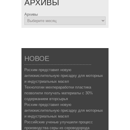
АРХИВЫ
Архивы
НОВОЕ
Росхим представил новую
антиокислительную присадку для моторных
и индустриальных масел
Технологии мехпераработки пластика
позволили получать материалы с 30%
содержанием вторсырья
Росхим представил новую
антиокислительную присадку для моторных
и индустриальных масел
Российские ученые улучшили процесс
производства серы из сероводорода