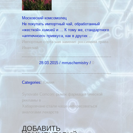
Московский комсомолец
Не покупать импортный чай, обработанный
«жесткой»
химией
и … К тому же, стандартного
«
аптечного
» привкуса, как в других …
Импортные сорта чая заменит россиянам трава
Иван-чай
28.03.2015
/
mrruschemistry
/
0
Categories:
Химия
Synovate Comcon: рынок фармацевтической
рекламы в …
Хабаровчане стали чаще интересоваться
аналогами лекарств
ДОБАВИТЬ