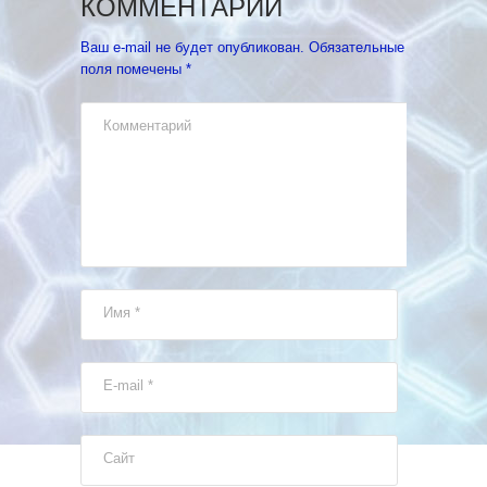
КОММЕНТАРИЙ
Ваш e-mail не будет опубликован.
Обязательные
поля помечены
*
Комментарий
Имя
*
E-mail
*
Сайт