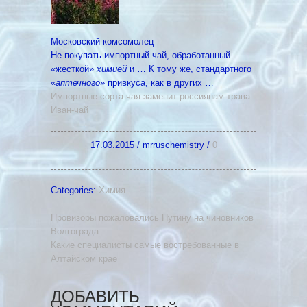
Московский комсомолец
Не покупать импортный чай, обработанный
«жесткой»
химией
и … К тому же, стандартного
«
аптечного
» привкуса, как в других …
Импортные сорта чая заменит россиянам трава
Иван-чай
17.03.2015
/
mrruschemistry
/
0
Categories:
Химия
Провизоры пожаловались Путину на чиновников
Волгограда
Какие специалисты самые востребованные в
Алтайском крае
ДОБАВИТЬ