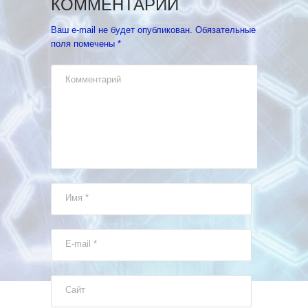
КОММЕНТАРИЙ
Ваш e-mail не будет опубликован.
Обязательные
поля помечены
*
Комментарий
Имя
*
E-mail
*
Сайт