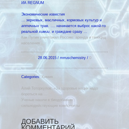
ИА REGNUM
Экономические известия
… зерновых, масличных, кормовых культур и
аптечных
трав. …. начинается выброс какой-то
реальной
химии
, и граждане сразу …
Как Путин уничтожил Россию: аренда и геноцид
населения
…
28.06.2015
/
mrruschemistry
/
0
Categories:
Химия
Алий Тоторкулов: «За здоровье нации надо
бороться на …
Ученые нашли в биодобавках
сильнодействующие компоненты
ДОБАВИТЬ
КОММЕНТАРИЙ