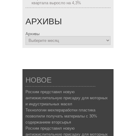
квартала выросло на 4,3%
АРХИВЫ
Архивы
НОВОЕ
Росхим представил новую
антиокислительную присадку для моторных
и индустриальных масел
Технологии мехпераработки пластика
позволили получать материалы с 30%
содержанием вторсырья
Росхим представил новую
антиокислительную присадку для моторных