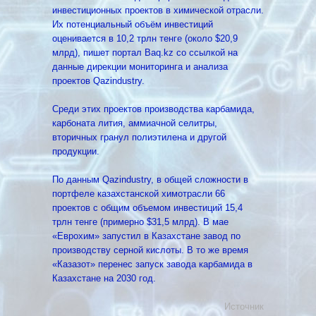
инвестиционных проектов в химической отрасли.
Их потенциальный объём инвестиций
оценивается в 10,2 трлн тенге (около $20,9
млрд), пишет портал Baq.kz со ссылкой на
данные дирекции мониторинга и анализа
проектов Qazindustry.
Среди этих проектов производства карбамида,
карбоната лития, аммиачной селитры,
вторичных гранул полиэтилена и другой
продукции.
По данным Qazindustry, в общей сложности в
портфеле казахстанской химотрасли 66
проектов с общим объемом инвестиций 15,4
трлн тенге (примерно $31,5 млрд). В мае
«Еврохим» запустил в Казахстане завод по
производству серной кислоты. В то же время
«Казазот» перенес запуск завода карбамида в
Казахстане на 2030 год.
Источник