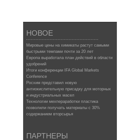
НОВОЕ
Мировые цены на химикаты растут самыми
быстрыми темпами почти за 20 лет
Европа выработала план действий в области
удобрений
Итоги конференции IFA Global Markets
Conference
Росхим представил новую
антиокислительную присадку для моторных
и индустриальных масел
Технологии мехпераработки пластика
позволили получать материалы с 30%
содержанием вторсырья
ПАРТНЕРЫ