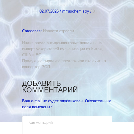
02.07.2026
/
mrruschemistry
/
0
Categories:
Новости отрасли
Индия ввела антидемпинговые пошлины на
импорт ускорителей вулканизации из Китая,
США и ЕС
Продукцию пиролиза предложили включить в
конвертер РОП
ДОБАВИТЬ
КОММЕНТАРИЙ
Ваш e-mail не будет опубликован.
Обязательные
поля помечены
*
Комментарий