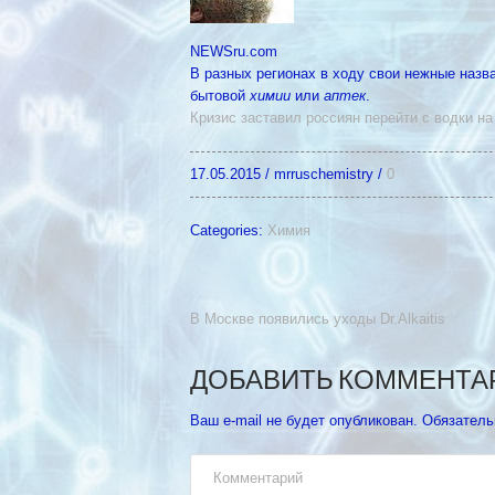
NEWSru.com
В разных регионах в ходу свои нежные назв
бытовой
химии
или
аптек
.
Кризис заставил россиян перейти с водки 
17.05.2015
/
mrruschemistry
/
0
Categories:
Химия
В Москве появились уходы Dr.Alkaitis
ДОБАВИТЬ КОММЕНТА
Ваш e-mail не будет опубликован.
Обязатель
Комментарий