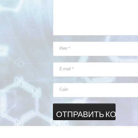
Имя
*
E-mail
*
Сайт