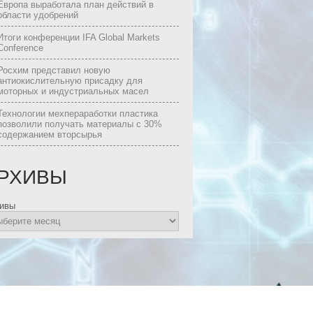
Европа выработала план действий в
области удобрений
Итоги конференции IFA Global Markets
Conference
Росхим представил новую
антиокислительную присадку для
моторных и индустриальных масел
Технологии мехпераработки пластика
позволили получать материалы с 30%
содержанием вторсырья
РХИВЫ
ивы