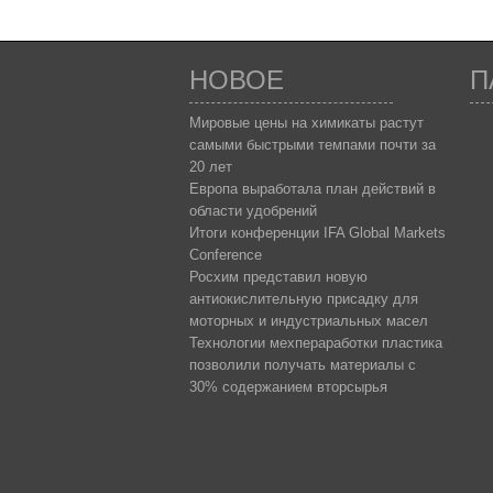
НОВОЕ
П
Мировые цены на химикаты растут
самыми быстрыми темпами почти за
20 лет
Европа выработала план действий в
области удобрений
Итоги конференции IFA Global Markets
Conference
Росхим представил новую
антиокислительную присадку для
моторных и индустриальных масел
Технологии мехпераработки пластика
позволили получать материалы с
30% содержанием вторсырья