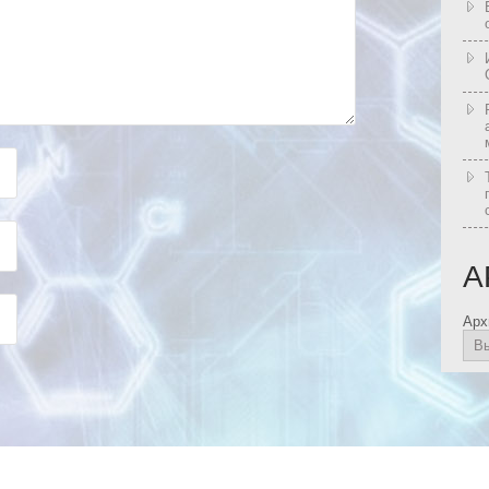
А
Арх