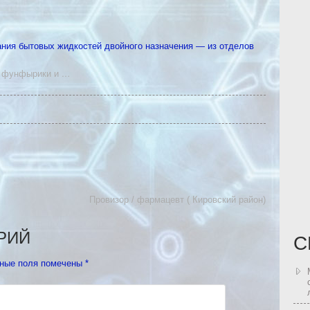
ания бытовых жидкостей двойного назначения — из отделов
на фунфырики и
…
Провизор / фармацевт ( Кировский район)
РИЙ
С
ные поля помечены
*