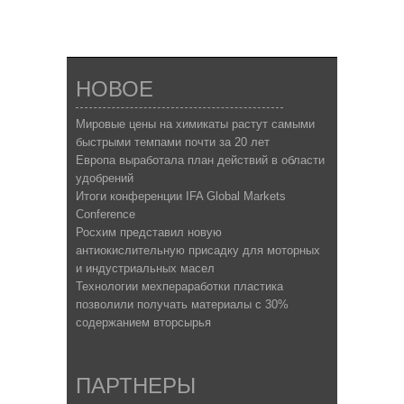
НОВОЕ
Мировые цены на химикаты растут самыми
быстрыми темпами почти за 20 лет
Европа выработала план действий в области
удобрений
Итоги конференции IFA Global Markets
Conference
Росхим представил новую
антиокислительную присадку для моторных
и индустриальных масел
Технологии мехпераработки пластика
позволили получать материалы с 30%
содержанием вторсырья
ПАРТНЕРЫ