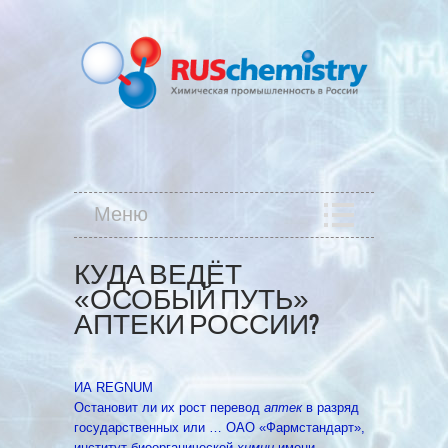
Меню
КУДА ВЕДЁТ
«ОСОБЫЙ ПУТЬ»
АПТЕКИ РОССИИ?
ИА REGNUM
Остановит ли их рост перевод
аптек
в разряд
государственных или … ОАО «Фармстандарт»,
институт биоорганической
химии
имени …