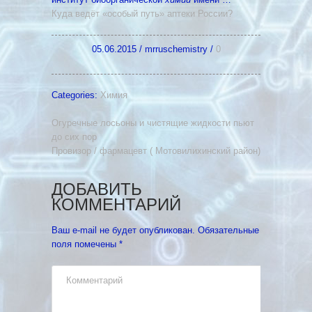
Куда ведёт «особый путь» аптеки России?
05.06.2015
/
mrruschemistry
/
0
Categories:
Химия
Огуречные лосьоны и чистящие жидкости пьют
до сих пор
Провизор / фармацевт ( Мотовилихинский район)
ДОБАВИТЬ
КОММЕНТАРИЙ
Ваш e-mail не будет опубликован.
Обязательные
поля помечены
*
Комментарий