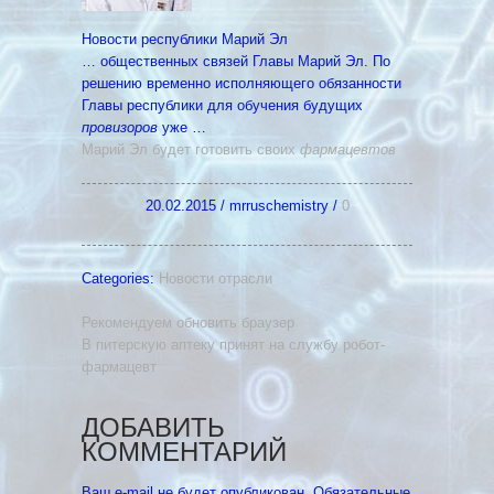
Новости республики Марий Эл
… общественных связей Главы Марий Эл. По
решению временно исполняющего обязанности
Главы республики для обучения будущих
провизоров
уже …
Марий Эл будет готовить своих
фармацевтов
20.02.2015
/
mrruschemistry
/
0
Categories:
Новости отрасли
Рекомендуем обновить браузер
В питерскую аптеку принят на службу робот-
фармацевт
ДОБАВИТЬ
КОММЕНТАРИЙ
Ваш e-mail не будет опубликован.
Обязательные