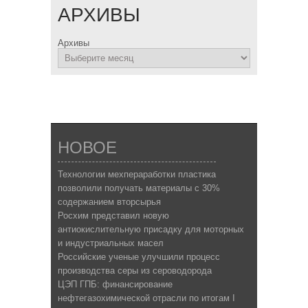
АРХИВЫ
Архивы
НОВОЕ
Технологии мехпераработки пластика
позволили получать материалы с 30%
содержанием вторсырья
Росхим представил новую
антиокислительную присадку для моторных
и индустриальных масел
Российские ученые улучшили процесс
производства серы из сероводорода
ЦЭП ГПБ: финансирование
нефтегазохимической отрасли по итогам I