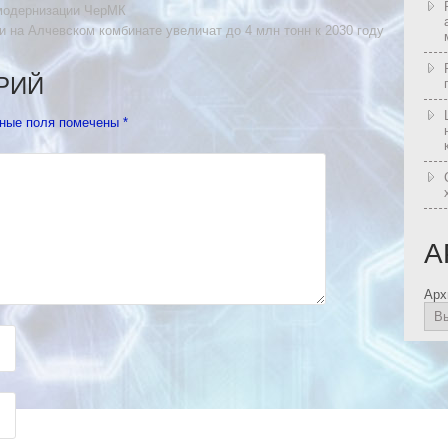
модернизации ЧерМК
 на Алчевском комбинате увеличат до 4 млн тонн к 2030 году
РИЙ
ные поля помечены
*
А
Арх