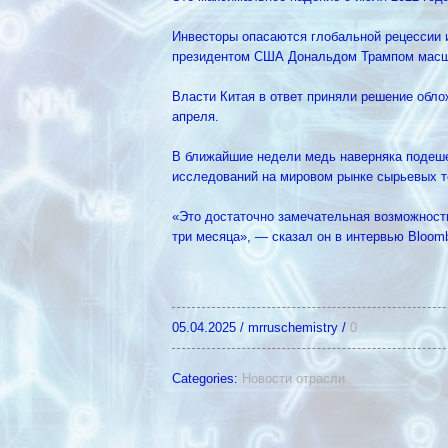
Инвесторы опасаются глобальной рецессии и
президентом США Дональдом Трампом масшт
Власти Китая в ответ приняли решение обло
апреля.
В ближайшие недели медь наверняка подеше
исследований на мировом рынке сырьевых то
«Это достаточно замечательная возможност
три месяца», — сказал он в интервью Bloombe
05.04.2025
/
mrruschemistry
/
0
Categories:
Новости отрасли