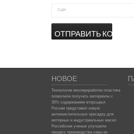
Сайт
НОВОЕ
П
Технологии мехпераработки пластика
позволили получать материалы с
30% содержанием вторсырья
Росхим представил новую
антиокислительную присадку для
моторных и индустриальных масел
Российские ученые улучшили
процесс производства серы из