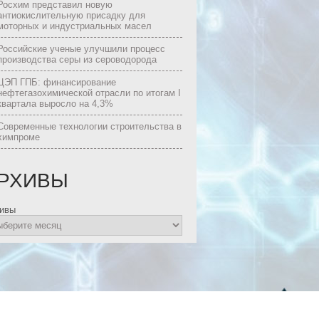
Росхим представил новую
антиокислительную присадку для
моторных и индустриальных масел
Российские ученые улучшили процесс
производства серы из сероводорода
ЦЭП ГПБ: финансирование
нефтегазохимической отрасли по итогам I
квартала выросло на 4,3%
Современные технологии строительства в
химпроме
РХИВЫ
ивы