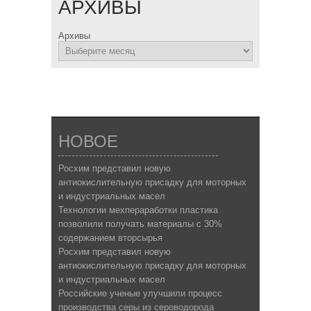
АРХИВЫ
Архивы
НОВОЕ
Росхим представил новую
антиокислительную присадку для моторных
и индустриальных масел
Технологии мехпераработки пластика
позволили получать материалы с 30%
содержанием вторсырья
Росхим представил новую
антиокислительную присадку для моторных
и индустриальных масел
Российские ученые улучшили процесс
производства серы из сероводорода