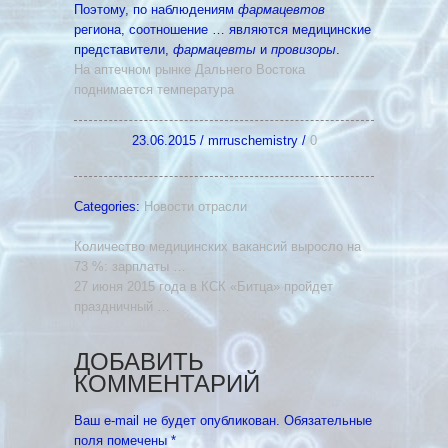
Поэтому, по наблюдениям
фармацевтов
региона, соотношение … являются медицинские
представители,
фармацевты
и
провизоры
.
На аптечном рынке Дальнего Востока
поднимается температура
23.06.2015
/
mrruschemistry
/
0
Categories:
Новости отрасли
Количество медицинских вакансий выросло на
73 %: зарплаты …
27 июня 2015 года в КСК «Битца» пройдет
праздничный …
ДОБАВИТЬ
КОММЕНТАРИЙ
Ваш e-mail не будет опубликован.
Обязательные
поля помечены
*