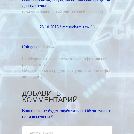
данные цены …
neways официальный сайт нижний новгород
28.10.2015
/
mrruschemistry
/
0
Categories:
Химия
ГК «Фармконтракт» представит эффективные
решения для …
Общественники предлагают увеличить штрафы
за продажу …
ДОБАВИТЬ
КОММЕНТАРИЙ
Ваш e-mail не будет опубликован.
Обязательные
поля помечены
*
Комментарий