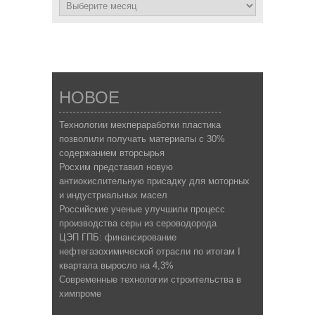
НОВОЕ
Технологии мехпераработки пластика
позволили получать материалы с 30%
содержанием вторсырья
Росхим представил новую
антиокислительную присадку для моторных
и индустриальных масел
Российские ученые улучшили процесс
производства серы из сероводорода
ЦЭП ГПБ: финансирование
нефтегазохимической отрасли по итогам I
квартала выросло на 4,3%
Современные технологии строительства в
химпроме