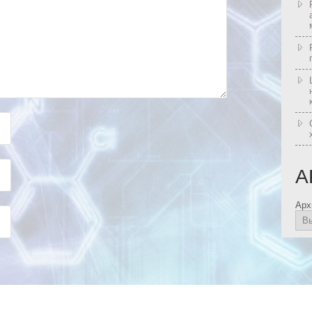
А
Арх