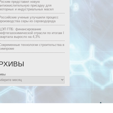
Росхим представил новую
антиокислительную присадку для
моторных и индустриальных масел
Российские ученые улучшили процесс
производства серы из сероводорода
ЦЭП ГПБ: финансирование
нефтегазохимической отрасли по итогам I
квартала выросло на 4,3%
Современные технологии строительства в
химпроме
РХИВЫ
ивы