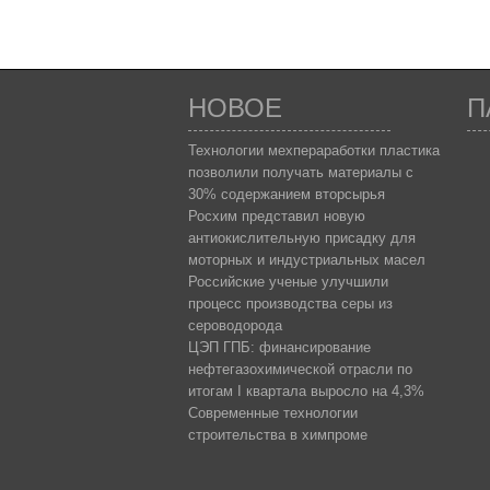
НОВОЕ
П
Технологии мехпераработки пластика
позволили получать материалы с
30% содержанием вторсырья
Росхим представил новую
антиокислительную присадку для
моторных и индустриальных масел
Российские ученые улучшили
процесс производства серы из
сероводорода
ЦЭП ГПБ: финансирование
нефтегазохимической отрасли по
итогам I квартала выросло на 4,3%
Современные технологии
строительства в химпроме