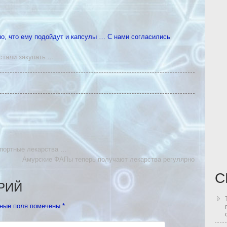
но, что ему подойдут и капсулы … С нами согласились
стали закупать
…
мпортные лекарства …
Амурские ФАПы теперь получают лекарства регулярно
С
РИЙ
ные поля помечены
*