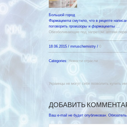
Большой город
Фармацевта
смутило, что в рецепте написа
поговорить
провизоры
и
фармацевты
…
Обезболивающие под запретом: аптеки пере
18.06.2015
/
mrruschemistry
/
0
Categories:
Новости отрасли
Украинцы не могут себе позволить купить и
ДОБАВИТЬ КОММЕНТА
Ваш e-mail не будет опубликован.
Обязатель