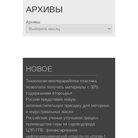
АРХИВЫ
Архивы
НОВОЕ
Технологии мехпераработки пластика
позволили получать материалы с 30%
содержанием вторсырья
Росхим представил новую
антиокислительную присадку для моторных
и индустриальных масел
Российские ученые улучшили процесс
производства серы из сероводорода
ЦЭП ГПБ: финансирование
нефтегазохимической отрасли по итогам I