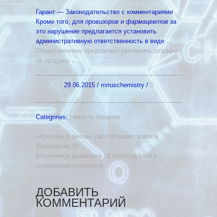
Гарант — Законодательство с комментариями
Кроме того, для
провизоров
и
фармацевтов
за
это нарушение предлагается установить
административную ответственность в виде …
Общественники предлагают увеличить штрафы
за продажу
…
29.06.2015
/
mrruschemistry
/
0
Categories:
Новости отрасли
«Красное & белое» рассчитывает взять в
Ульяновске 20 …
Мошенница выманила 19 тысяч рублей у
сотрудницы столичной …
ДОБАВИТЬ
КОММЕНТАРИЙ