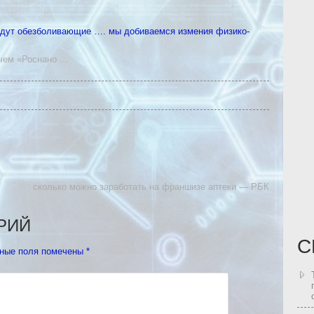
падут обезболивающие …. мы добиваемся измения физико-
ачем «Роснано
…
сколько можно заработать на франшизе аптеки — РБК
РИЙ
С
ные поля помечены
*