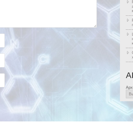
А
Арх