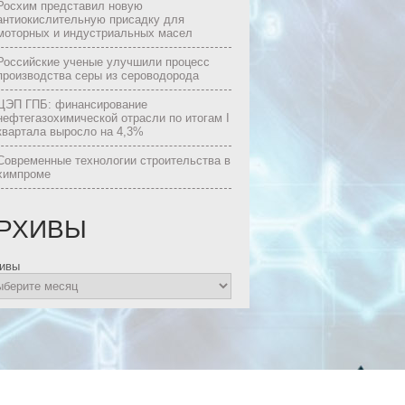
Росхим представил новую
антиокислительную присадку для
моторных и индустриальных масел
Российские ученые улучшили процесс
производства серы из сероводорода
ЦЭП ГПБ: финансирование
нефтегазохимической отрасли по итогам I
квартала выросло на 4,3%
Современные технологии строительства в
химпроме
РХИВЫ
ивы