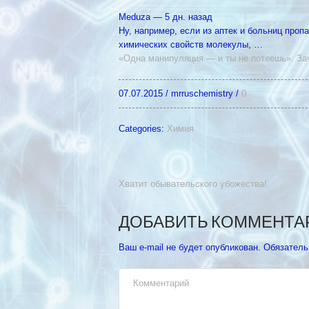
Meduza‎ — 5 дн. назад
Ну, например, если из аптек и больниц про
химических свойств молекулы, …
«Одна манипуляция — и ты не потеешь». З
07.07.2015
/
mrruschemistry
/
0
Categories:
Химия
Хватит обывательского убожества!
ДОБАВИТЬ КОММЕНТА
Ваш e-mail не будет опубликован.
Обязатель
Комментарий