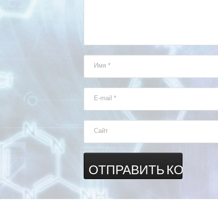
Имя
*
E-mail
*
Сайт