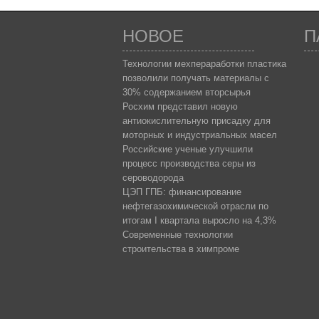
НОВОЕ
П
Технологии мехпераработки пластика
позволили получать материалы с
30% содержанием вторсырья
Росхим представил новую
антиокислительную присадку для
моторных и индустриальных масел
Российские ученые улучшили
процесс производства серы из
сероводорода
ЦЭП ГПБ: финансирование
нефтегазохимической отрасли по
итогам I квартала выросло на 4,3%
Современные технологии
строительства в химпроме