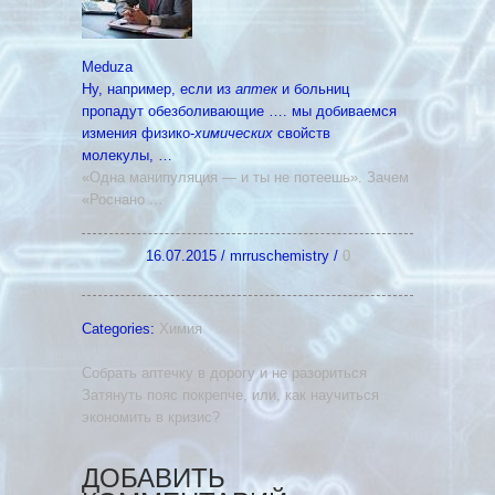
Meduza
Ну, например, если из
аптек
и больниц
пропадут обезболивающие …. мы добиваемся
измения физико-
химических
свойств
молекулы, …
«Одна манипуляция — и ты не потеешь». Зачем
«Роснано
…
16.07.2015
/
mrruschemistry
/
0
Categories:
Химия
Собрать аптечку в дорогу и не разориться
Затянуть пояс покрепче, или, как научиться
экономить в кризис?
ДОБАВИТЬ