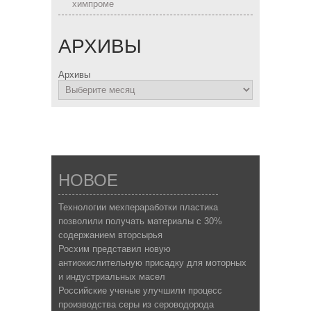
химпроме
АРХИВЫ
Архивы
НОВОЕ
Технологии мехпераработки пластика
позволили получать материалы с 30%
содержанием вторсырья
Росхим представил новую
антиокислительную присадку для моторных
и индустриальных масел
Российские ученые улучшили процесс
производства серы из сероводорода