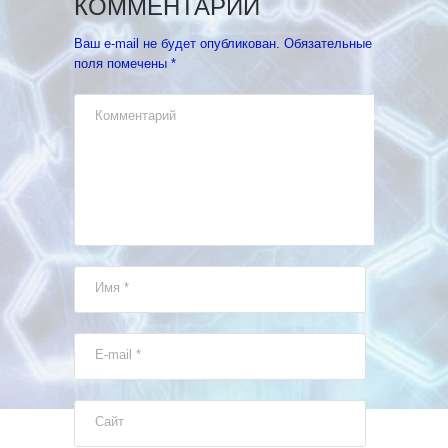
КОММЕНТАРИЙ
Ваш e-mail не будет опубликован.
Обязательные
поля помечены
*
Комментарий
Имя
*
E-mail
*
Сайт