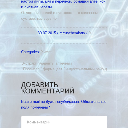
настои липы, мяты перечной, ромашки аптечной
и листьев березы.
Отложение солей в суставах — в коленном
суставе, пальцев ног
30.07.2015
/
mrruschemistry
/
0
Categories:
Химия
Экстракт плаценты аптечный
Провизор / фармацевт ( индустриальный район)
ДОБАВИТЬ
КОММЕНТАРИЙ
Ваш e-mail не будет опубликован.
Обязательные
поля помечены
*
Комментарий