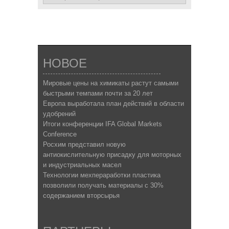
НОВОЕ
Мировые цены на химикаты растут самыми
быстрыми темпами почти за 20 лет
Европа выработала план действий в области
удобрений
Итоги конференции IFA Global Markets
Conference
Росхим представил новую
антиокислительную присадку для моторных
и индустриальных масел
Технологии мехпераработки пластика
позволили получать материалы с 30%
содержанием вторсырья