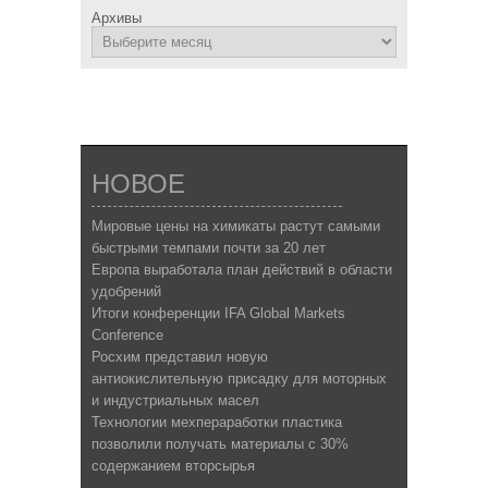
Архивы
НОВОЕ
Мировые цены на химикаты растут самыми
быстрыми темпами почти за 20 лет
Европа выработала план действий в области
удобрений
Итоги конференции IFA Global Markets
Conference
Росхим представил новую
антиокислительную присадку для моторных
и индустриальных масел
Технологии мехпераработки пластика
позволили получать материалы с 30%
содержанием вторсырья