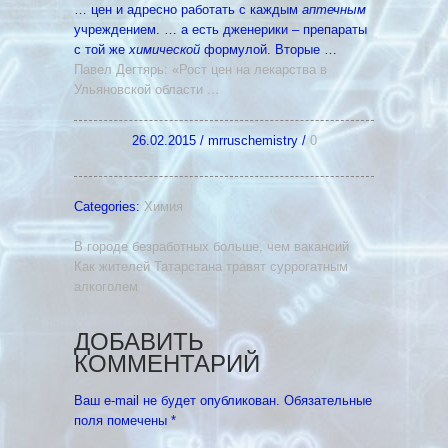
… цен и адресно работать с каждым
аптечным
учреждением. … а есть дженерики – препараты
с той же
химической
формулой. Вторые …
Павел Дегтярь: «Рост цен на лекарства в
Ульяновской области
…
26.02.2015
/
mrruschemistry
/
0
Categories:
Химия
В городе безработных больше, чем вакансий
Как жителей Татарстана травят суррогатным
алкоголем
ДОБАВИТЬ
КОММЕНТАРИЙ
Ваш e-mail не будет опубликован.
Обязательные
поля помечены
*