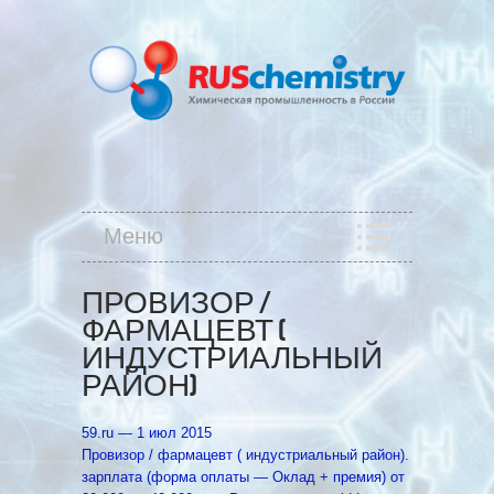
Меню
ПРОВИЗОР /
ФАРМАЦЕВТ (
ИНДУСТРИАЛЬНЫЙ
РАЙОН)
59.ru‎ — 1 июл 2015
Провизор / фармацевт ( индустриальный район).
зарплата (форма оплаты — Оклад + премия) от