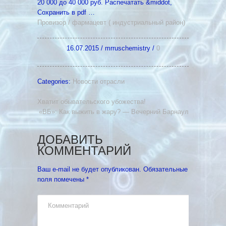
20 000 до 40 000 руб. Распечатать &middot,
Cохранить в pdf …
Провизор
/
фармацевт
( индустриальный район)
16.07.2015
/
mrruschemistry
/
0
Categories:
Новости отрасли
Хватит обывательского убожества!
«ВБ»: Как выжить в жару? — Вечерний Барнаул
ДОБАВИТЬ
КОММЕНТАРИЙ
Ваш e-mail не будет опубликован.
Обязательные
поля помечены
*
Комментарий