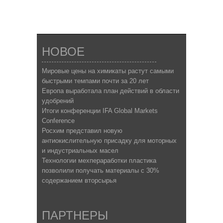
НОВОЕ
Мировые цены на химикаты растут самыми
быстрыми темпами почти за 20 лет
Европа выработала план действий в области
удобрений
Итоги конференции IFA Global Markets
Conference
Росхим представил новую
антиокислительную присадку для моторных
и индустриальных масел
Технологии мехпераработки пластика
позволили получать материалы с 30%
содержанием вторсырья
ПАРТНЕРЫ