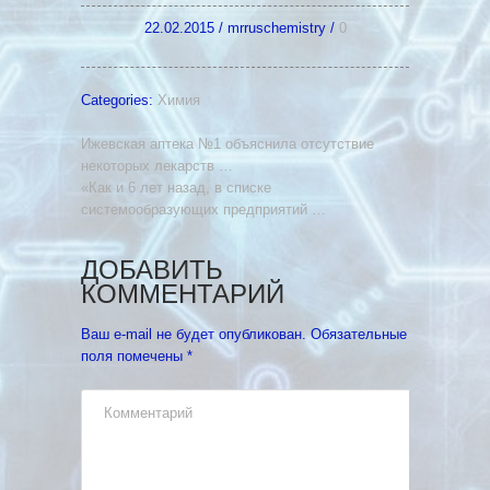
22.02.2015
/
mrruschemistry
/
0
Categories:
Химия
Ижевская аптека №1 объяснила отсутствие
некоторых лекарств …
«Как и 6 лет назад, в списке
системообразующих предприятий …
ДОБАВИТЬ
КОММЕНТАРИЙ
Ваш e-mail не будет опубликован.
Обязательные
поля помечены
*
Комментарий