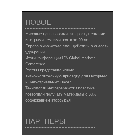
НОВОЕ
Мировые цены на химикаты растут самыми
быстрыми темпами почти за 20 лет
Европа выработала план действий в области
удобрений
Итоги конференции IFA Global Markets
Conference
Росхим представил новую
антиокислительную присадку для моторных
и индустриальных масел
Технологии мехпераработки пластика
позволили получать материалы с 30%
содержанием вторсырья
ПАРТНЕРЫ