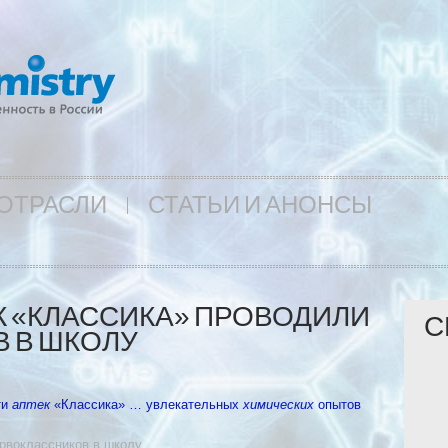
ОТРАСЛИ
СТАТЬИ И АНОНСЫ
К «КЛАССИКА» ПРОВОДИЛИ
С
 В ШКОЛУ
ти
аптек
«Классика» … увлекательных
химических
опытов
рвоклассников в школу