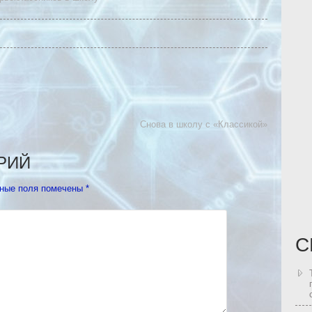
Снова в школу с «Классикой»
РИЙ
ные поля помечены
*
С