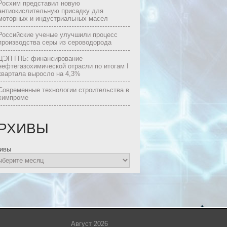
Росхим представил новую
антиокислительную присадку для
моторных и индустриальных масел
Российские ученые улучшили процесс
производства серы из сероводорода
ЦЭП ГПБ: финансирование
нефтегазохимической отрасли по итогам I
квартала выросло на 4,3%
Современные технологии строительства в
химпроме
РХИВЫ
ивы
Август 2026