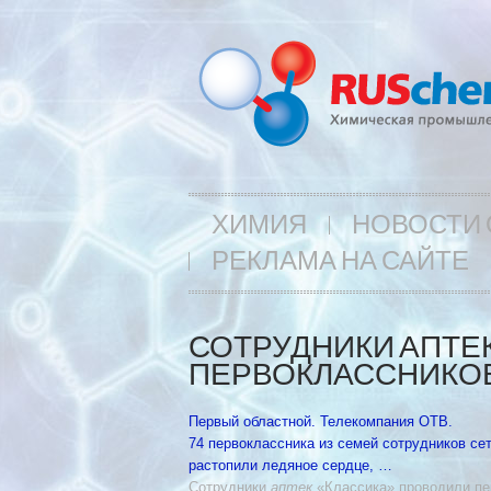
ХИМИЯ
НОВОСТИ 
РЕКЛАМА НА САЙТЕ
СОТРУДНИКИ АПТЕ
ПЕРВОКЛАССНИКОВ
Первый областной. Телекомпания ОТВ.
74 первоклассника из семей сотрудников се
растопили ледяное сердце, …
Сотрудники
аптек
«Классика» проводили пе