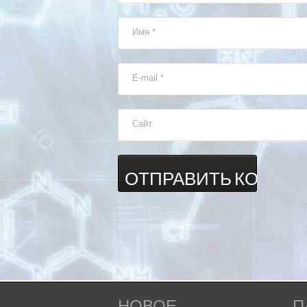
Имя
*
E-mail
*
Сайт
НОВОЕ
П