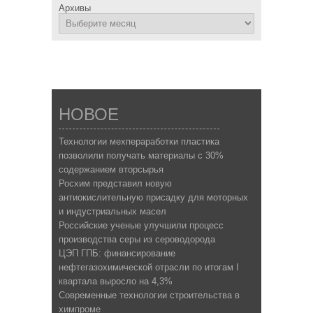
Архивы
НОВОЕ
Технологии мехпераработки пластика
позволили получать материалы с 30%
содержанием вторсырья
Росхим представил новую
антиокислительную присадку для моторных
и индустриальных масел
Российские ученые улучшили процесс
производства серы из сероводорода
ЦЭП ГПБ: финансирование
нефтегазохимической отрасли по итогам I
квартала выросло на 4,3%
Современные технологии строительства в
химпроме