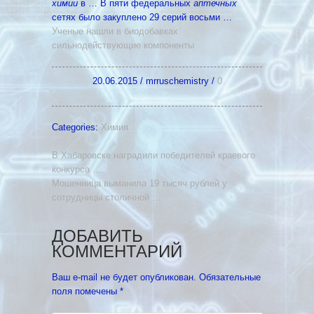
химии
в … В пяти федеральных
аптечных
сетях было закуплено 29 серий восьми …
Ученые нашли в биодобавках
сильнодействующие компоненты
20.06.2015
/
mrruschemistry
/
0
Categories:
Химия
В Хабаровске наградили победителей краевого
конкурса …
Мошенница выманила 19 тысяч рублей у
сотрудницы столичной …
ДОБАВИТЬ
КОММЕНТАРИЙ
Ваш e-mail не будет опубликован.
Обязательные
поля помечены
*