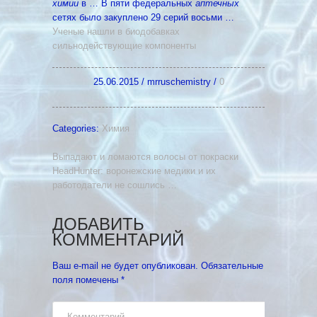
химии
в … В пяти федеральных
аптечных
сетях было закуплено 29 серий восьми …
Ученые нашли в биодобавках
сильнодействующие компоненты
25.06.2015
/
mrruschemistry
/
0
Categories:
Химия
Выпадают и ломаются волосы от покраски
HeadHunter: воронежские медики и их
работодатели не сошлись …
ДОБАВИТЬ
КОММЕНТАРИЙ
Ваш e-mail не будет опубликован.
Обязательные
поля помечены
*
Комментарий