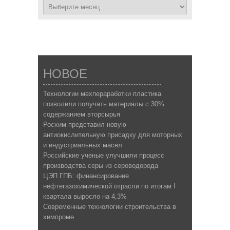
НОВОЕ
Технологии мехпераработки пластика
позволили получать материалы с 30%
содержанием вторсырья
Росхим представил новую
антиокислительную присадку для моторных
и индустриальных масел
Российские ученые улучшили процесс
производства серы из сероводорода
ЦЭП ГПБ: финансирование
нефтегазохимической отрасли по итогам I
квартала выросло на 4,3%
Современные технологии строительства в
химпроме