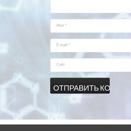
Имя
*
E-mail
*
Сайт