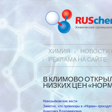
ХИМИЯ
НОВОСТИ 
РЕКЛАМА НА САЙТЕ
В КЛИМОВО ОТКРЫЛ
НИЗКИХ ЦЕН «НОР
Новозыбковские вести
Заметно, что провизоры в «Норме» проходят
Анжелика Владимировна …