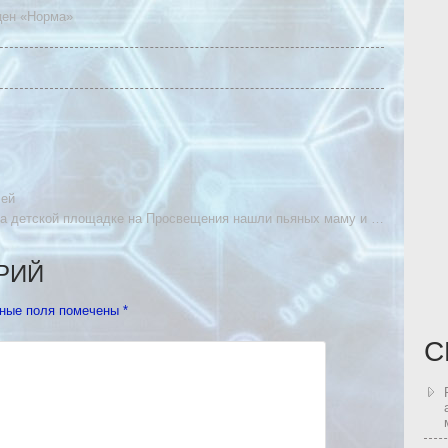
цен «Норма»
лей
а детской площадке на Просвещения нашли пьяных маму и …
РИЙ
ные поля помечены
*
С