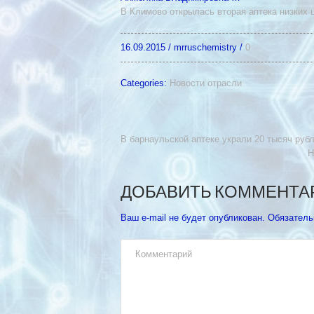
В Климово открылась вторая аптека низких 
16.09.2015
/
mrruschemistry
/
0
Categories:
Новости отрасли
В барнаульской аптеке украли 20 тысяч руб
Н
ДОБАВИТЬ КОММЕНТА
Ваш e-mail не будет опубликован.
Обязатель
Комментарий