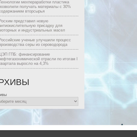
Технологии мехпераработки пластика
позволили получать материалы с 30%
содержанием вторсырья
Росхим представил новую
антиокислительную присадку для
моторных и индустриальных масел
Российские ученые улучшили процесс
производства серы из сероводорода
ЦЭП ГПБ: финансирование
нефтегазохимической отрасли по итогам I
квартала выросло на 4,3%
РХИВЫ
ивы