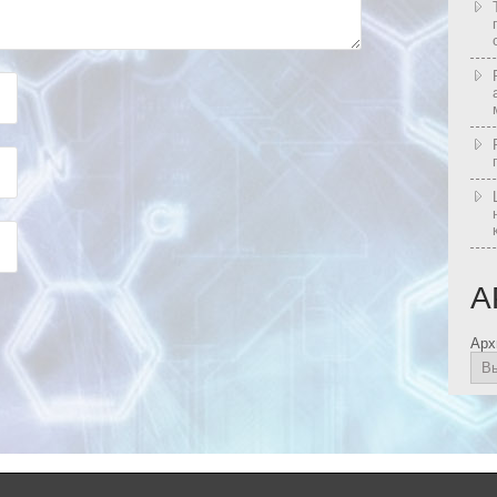
А
Арх