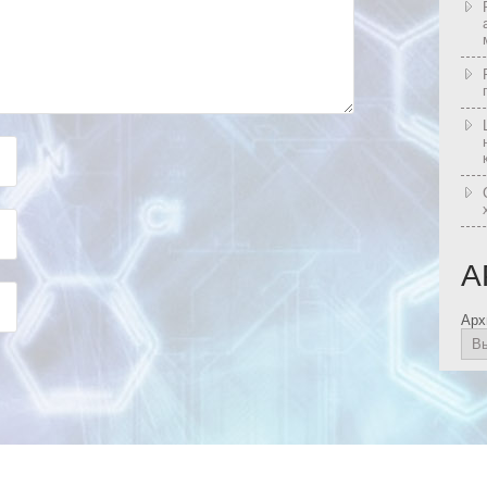
А
Арх