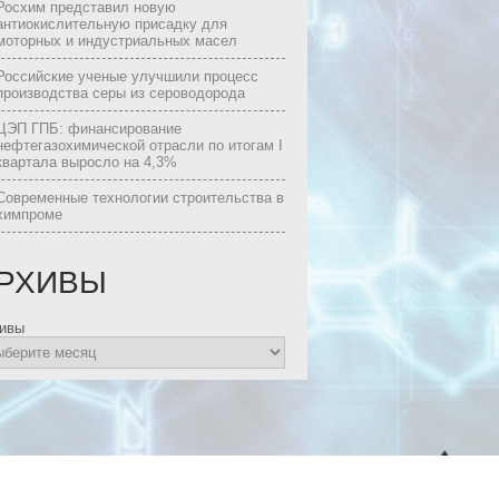
Росхим представил новую
антиокислительную присадку для
моторных и индустриальных масел
Российские ученые улучшили процесс
производства серы из сероводорода
ЦЭП ГПБ: финансирование
нефтегазохимической отрасли по итогам I
квартала выросло на 4,3%
Современные технологии строительства в
химпроме
РХИВЫ
ивы