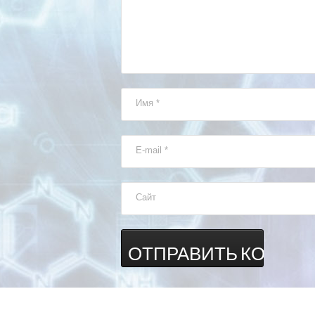
Имя
*
E-mail
*
Сайт