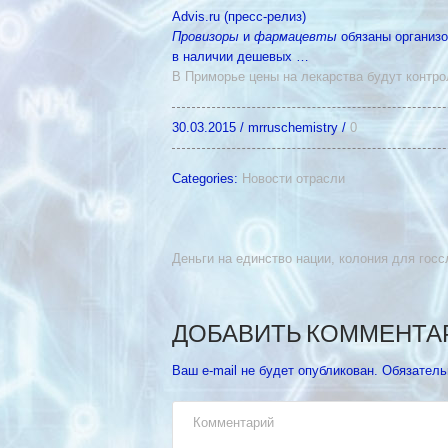
Advis.ru (пресс-релиз)
Провизоры
и
фармацевты
обязаны организ
в наличии дешевых …
В Приморье цены на лекарства будут контр
30.03.2015
/
mrruschemistry
/
0
Categories:
Новости отрасли
Деньги на единство нации, колония для гос
ДОБАВИТЬ КОММЕНТА
Ваш e-mail не будет опубликован.
Обязатель
Комментарий