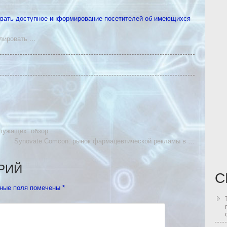
овать доступное информирование посетителей об имеющихся
олировать
…
служащих: обзор …
Synovate Comcon: рынок фармацевтической рекламы в …
РИЙ
С
ные поля помечены
*