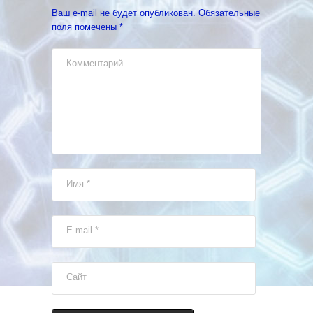
Ваш e-mail не будет опубликован.
Обязательные
поля помечены
*
Комментарий
Имя
*
E-mail
*
Сайт