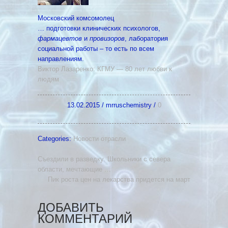
Московский комсомолец
… подготовки клинических психологов,
фармацевтов
и
провизоров
, лаборатория
социальной работы – то есть по всем
направлениям.
Виктор Лазаренко: КГМУ — 80 лет любви к
людям
13.02.2015
/
mrruschemistry
/
0
Categories:
Новости отрасли
Съездили в разведку. Школьники с севера
области, мечтающие …
Пик роста цен на лекарства придется на март
ДОБАВИТЬ
КОММЕНТАРИЙ