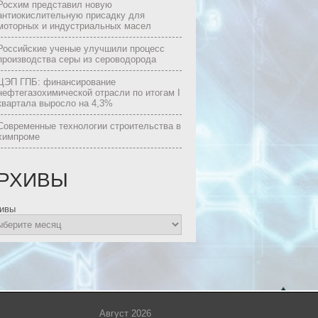
Росхим представил новую
антиокислительную присадку для
моторных и индустриальных масел
Российские ученые улучшили процесс
производства серы из сероводорода
ЦЭП ГПБ: финансирование
нефтегазохимической отрасли по итогам I
квартала выросло на 4,3%
Современные технологии строительства в
химпроме
РХИВЫ
ивы
Август 2026