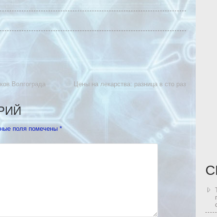
ков Волгограда
Цены на лекарства: разница в сто раз
РИЙ
ные поля помечены
*
С