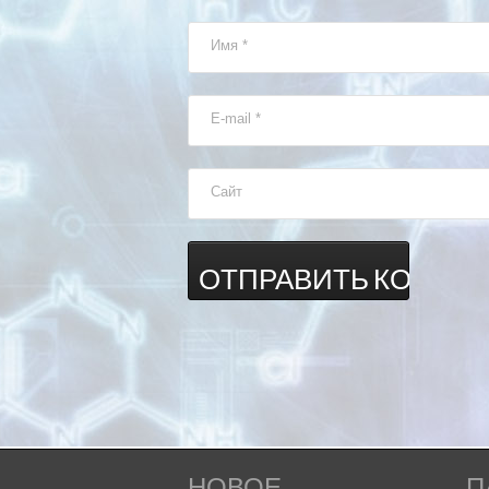
Имя
*
E-mail
*
Сайт
НОВОЕ
П