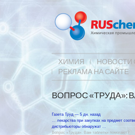
ХИМИЯ
НОВОСТИ 
РЕКЛАМА НА САЙТЕ
ВОПРОС «ТРУДА»: 
Газета Труд‎ — 5 дн. назад
… лекарства при закупках на предмет соот
дистрибьюторы обнаружат …
Вопрос «Труда»: Вам таблетки помогают?