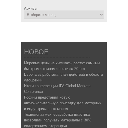
Архивы
НОВОЕ
Мировые цены на химикаты растут самыми
быстрыми темпами почти за 20 лет
Европа выработала план действий в области
удобрений
Итоги конференции IFA Global Markets
Conference
Росхим представил новую
антиокислительную присадку для моторных
и индустриальных масел
Технологии мехпераработки пластика
позволили получать материалы с 30%
содержанием вторсырья