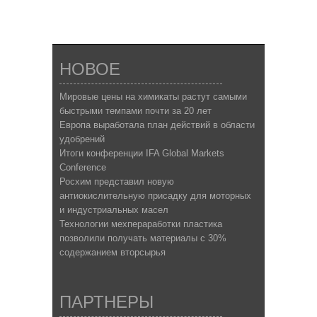
НОВОЕ
Мировые цены на химикаты растут самыми
быстрыми темпами почти за 20 лет
Европа выработала план действий в области
удобрений
Итоги конференции IFA Global Markets
Conference
Росхим представил новую
антиокислительную присадку для моторных
и индустриальных масел
Технологии мехпераработки пластика
позволили получать материалы с 30%
содержанием вторсырья
ПАРТНЕРЫ