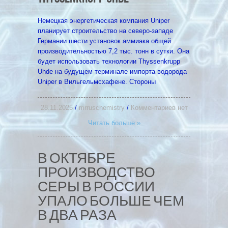
Немецкая энергетическая компания Uniper
планирует строительство на северо-западе
Германии шести установок аммиака общей
производительностью 7,2 тыс. тонн в сутки. Она
будет использовать технологии Thyssenkrupp
Uhde на будущем терминале импорта водорода
Uniper в Вильгельмсхафене. Стороны
28.11.2025
/
mrruschemistry
/
Комментариев нет
Читать больше »
В ОКТЯБРЕ
ПРОИЗВОДСТВО
СЕРЫ В РОССИИ
УПАЛО БОЛЬШЕ ЧЕМ
В ДВА РАЗА