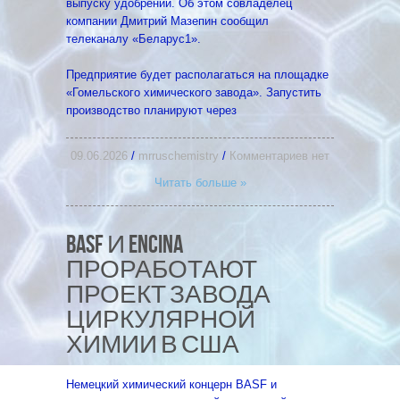
выпуску удобрений. Об этом совладелец
компании Дмитрий Мазепин сообщил
телеканалу «Беларус1».
Предприятие будет располагаться на площадке
«Гомельского химического завода». Запустить
производство планируют через
09.06.2026
/
mrruschemistry
/
Комментариев нет
Читать больше »
BASF И ENCINA
ПРОРАБОТАЮТ
ПРОЕКТ ЗАВОДА
ЦИРКУЛЯРНОЙ
ХИМИИ В США
Немецкий химический концерн BASF и