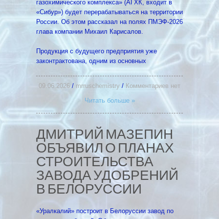
газохимического комплекса» (АГХК, входит в
«Сибур») будет перерабатываться на территории
России. Об этом рассказал на полях ПМЭФ-2026
глава компании Михаил Карисалов.
Продукция с будущего предприятия уже
законтрактована, одним из основных
09.06.2026
/
mrruschemistry
/
Комментариев нет
Читать больше »
ДМИТРИЙ МАЗЕПИН
ОБЪЯВИЛ О ПЛАНАХ
СТРОИТЕЛЬСТВА
ЗАВОДА УДОБРЕНИЙ
В БЕЛОРУССИИ
«Уралкалий» построит в Белоруссии завод по