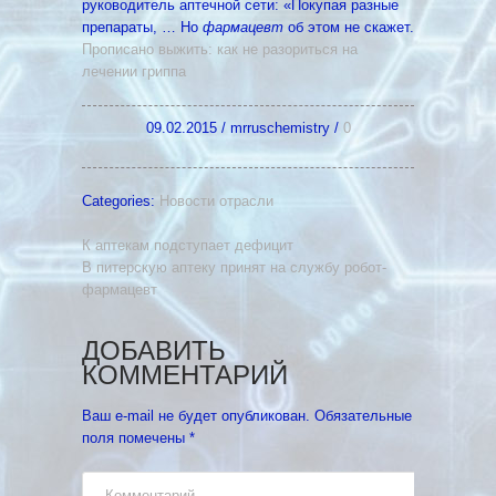
руководитель аптечной сети: «Покупая разные
препараты, … Но
фармацевт
об этом не скажет.
Прописано выжить: как не разориться на
лечении гриппа
09.02.2015
/
mrruschemistry
/
0
Categories:
Новости отрасли
К аптекам подступает дефицит
В питерскую аптеку принят на службу робот-
фармацевт
ДОБАВИТЬ
КОММЕНТАРИЙ
Ваш e-mail не будет опубликован.
Обязательные
поля помечены
*
Комментарий