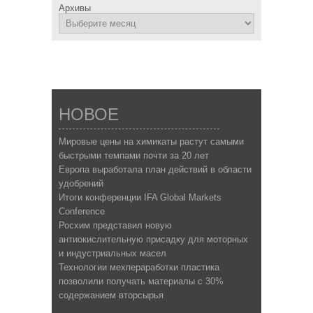
Архивы
НОВОЕ
Мировые цены на химикаты растут самыми
быстрыми темпами почти за 20 лет
Европа выработала план действий в области
удобрений
Итоги конференции IFA Global Markets
Conference
Росхим представил новую
антиокислительную присадку для моторных
и индустриальных масел
Технологии мехпераработки пластика
позволили получать материалы с 30%
содержанием вторсырья