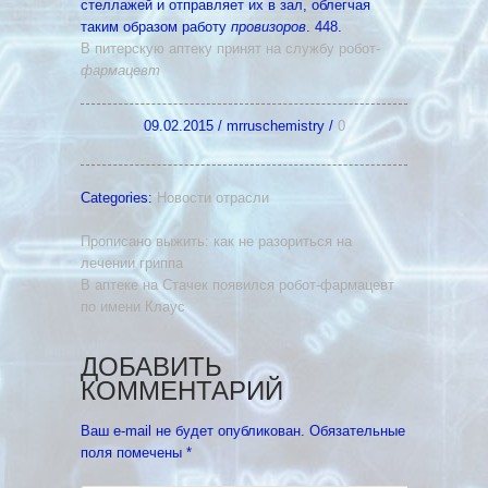
стеллажей и отправляет их в зал, облегчая
таким образом работу
провизоров
. 448.
В питерскую аптеку принят на службу робот-
фармацевт
09.02.2015
/
mrruschemistry
/
0
Categories:
Новости отрасли
Прописано выжить: как не разориться на
лечении гриппа
В аптеке на Стачек появился робот-фармацевт
по имени Клаус
ДОБАВИТЬ
КОММЕНТАРИЙ
Ваш e-mail не будет опубликован.
Обязательные
поля помечены
*